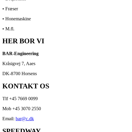
• Fræser
• Honemaskine
• M.fl.​
HER BOR VI
BAR-Engineering
Kråsigvej 7, Aaes
DK-8700 Horsens
KONTAKT OS​
Tlf +45 7669 0099
Mob +45 3070 2550
Email:
bar@c.dk
SPEEDWAY