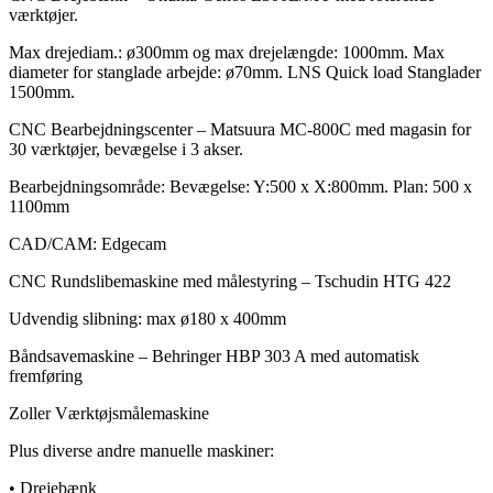
værktøjer.
Max drejediam.: ø300mm og max drejelængde: 1000mm. Max
diameter for stanglade arbejde: ø70mm. LNS Quick load Stanglader
1500mm.
​CNC Bearbejdningscenter – Matsuura MC-800C med magasin for
30 værktøjer, bevægelse i 3 akser.
Bearbejdningsområde: Bevægelse: Y:500 x X:800mm. Plan: 500 x
1100mm
CAD/CAM: Edgecam
​​​CNC Rundslibemaskine med målestyring – Tschudin HTG 422
Udvendig slibning: max ø180 x 400mm
​Båndsavemaskine – Behringer HBP 303 A med automatisk
fremføring
​Zoller Værktøjsmålemaskine
​Plus diverse andre manuelle maskiner:
​• Drejebænk