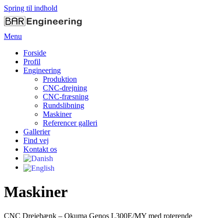
Spring til indhold
Menu
Forside
Profil
Engineering
Produktion
CNC-drejning
CNC-fræsning
Rundslibning
Maskiner
Referencer galleri
Gallerier
Find vej
Kontakt os
Maskiner
CNC Drejebænk – Okuma Genos L300E/MY med roterende